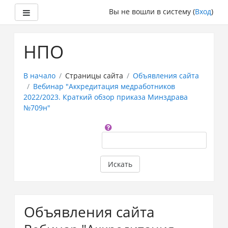
Боковая панель
Вы не вошли в систему (
Вход
)
Перейти
к
НПО
основному
содержанию
В начало
Страницы сайта
Объявления сайта
Вебинар "Аккредитация медработников
2022/2023. Краткий обзор приказа Минздрава
№709н"
Поиск
по
форумам
Искать
Объявления сайта