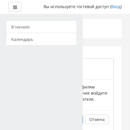
Боковая панель
Вы используете гостевой доступ (
Вход
)
Перейти
к
В начало
основному
содержанию
Календарь
Подтвердить
Гости не имеют доступа к профилям
пользователей. Для продолжения войдите
под учетной записью пользователя.
Продолжить
Отмена